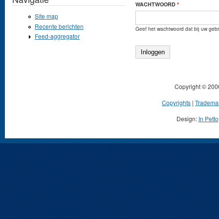
WACHTWOORD
*
Site map
Recente berichten
Geef het wachtwoord dat bij uw gebr
Feed-aggregator
Copyright © 200
Copyrights
|
Tradema
Design:
In Petto