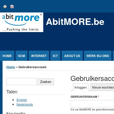
Jump to Content
AbitMORE.be
HOME
SCM
INTERNET
ICT
ABOUT US
WERK BIJ ONS
U bent hier
Home
» Gebruikersaccount
Gebruikersac
ZOEKEN
Primaire tabs
Inloggen
(actieve tabblad)
Nieuw wachtwo
Talen
GEBRUIKERSNAAM
*
English
Nederlands
Vul uw AbitMORE.be gebruikersnaam
Navigatie