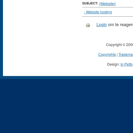
SUBJECT:
||Website||
‹ Website hosting
Login
om te reager
Copyright © 200
Copyrights
|
Tradema
Design:
In Petto