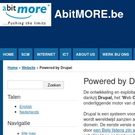
Jump to Content
AbitMORE.be
HOME
SCM
INTERNET
ICT
ABOUT US
WERK BIJ ONS
U bent hier
Home
»
Website
» Powered by Drupal
Powered by D
ZOEKEN
De ontwikkeling en exploit
Talen
dankzij
het '
eb
Drupal,
W
onderliggende motor van d
English
Nederlands
Drupal is een systeem voo
wordt wereldwijd aanzien al
Navigatie
domein. De eerste versie 
door
een Belg tijdens zijn 
Site map