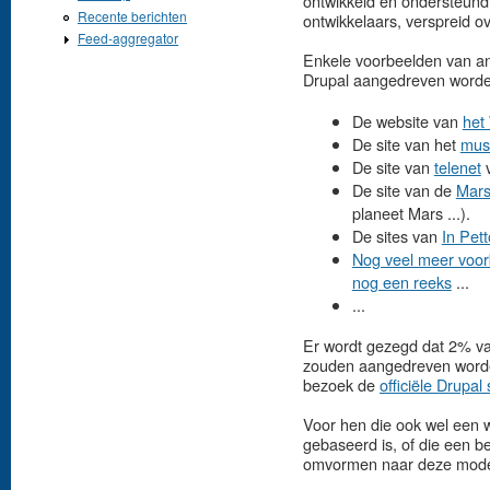
ontwikkeld en ondersteund
Recente berichten
ontwikkelaars, verspreid o
Feed-aggregator
Enkele voorbeelden van an
Drupal aangedreven worden
De website van
het
De site van het
mus
De site van
telenet
v
De site van de
Mars
planeet Mars ...).
De sites van
In Pett
Nog veel meer voo
nog een reeks
...
...
Er wordt gezegd dat 2% va
zouden aangedreven worden
bezoek de
officiële Drupal 
Voor hen die ook wel een 
gebaseerd is, of die een b
omvormen naar deze modern