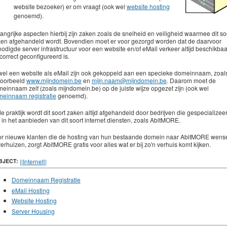
website bezoeker) er om vraagt (ook wel
website hosting
genoemd).
angrijke aspecten hierbij zijn zaken zoals de snelheid en veiligheid waarmee dit so
en afgehandeld wordt. Bovendien moet er voor gezorgd worden dat de daarvoor
odigde server infrastructuur voor een website en/of eMail verkeer altijd beschikbaa
correct geconfigureerd is.
el een website als eMail zijn ook gekoppeld aan een specieke domeinnaam, zoal
voorbeeld
www.mijndomein.be
en
mijn.naam@mijndomein.be
. Daarom moet de
einnaam zelf (zoals mijndomein.be) op de juiste wijze opgezet zijn (ook wel
einnaam registratie
genoemd).
de praktijk wordt dit soort zaken altijd afgehandeld door bedrijven die gespecializee
n in het aanbieden van dit soort internet diensten, zoals AbitMORE.
r nieuwe klanten die de hosting van hun bestaande domein naar AbitMORE wens
verhuizen, zorgt AbitMORE gratis voor alles wat er bij zo'n verhuis komt kijken.
BJECT:
||Internet||
Domeinnaam Registratie
eMail Hosting
Website Hosting
Server Housing