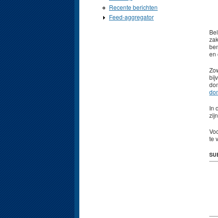
Recente berichten
Feed-aggregator
Bel
zak
ben
en 
Zow
bij
dom
dom
In 
zij
Voo
te 
SU