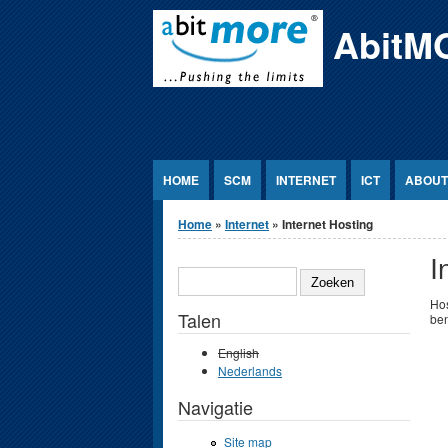
Jump to Content
AbitM
HOME
SCM
INTERNET
ICT
ABOUT
U bent hier
Home
»
Internet
» Internet Hosting
I
ZOEKEN
Hos
Talen
ben
English
Nederlands
Navigatie
Site map