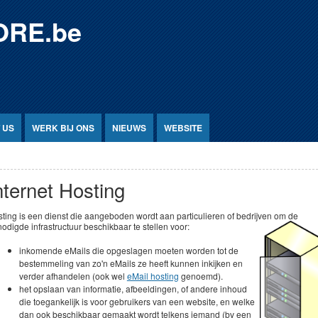
ORE.be
 US
WERK BIJ ONS
NIEUWS
WEBSITE
nternet Hosting
ting is een dienst die aangeboden wordt aan particulieren of bedrijven om de
odigde infrastructuur beschikbaar te stellen voor:
inkomende eMails die opgeslagen moeten worden tot de
bestemmeling van zo'n eMails ze heeft kunnen inkijken en
verder afhandelen (ook wel
eMail hosting
genoemd).
het opslaan van informatie, afbeeldingen, of andere inhoud
die toegankelijk is voor gebruikers van een website, en welke
dan ook beschikbaar gemaakt wordt telkens iemand (bv een