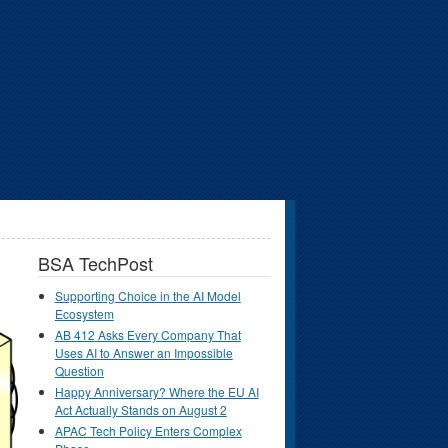
BSA TechPost
Supporting Choice in the AI Model
Ecosystem
AB 412 Asks Every Company That
Uses AI to Answer an Impossible
Question
Happy Anniversary? Where the EU AI
Act Actually Stands on August 2
APAC Tech Policy Enters Complex