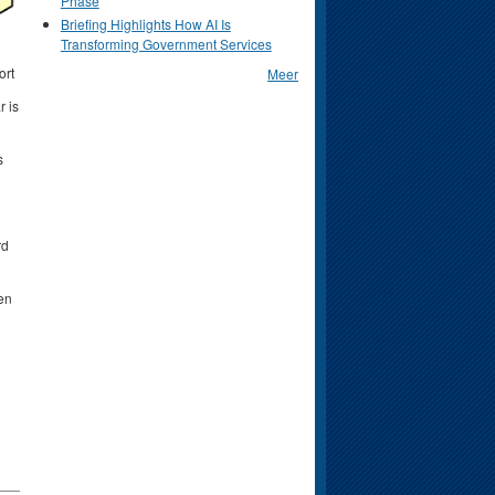
Phase
Briefing Highlights How AI Is
Transforming Government Services
ort
Meer
r is
s
rd
en