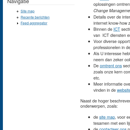
Navigatie
oplossingen omtren
Change Manageme
Site map
Details over de inte
Recente berichten
internet know-how z
Feed-aggregator
Binnen de
ICT
secti
van ICT diensten e
Voor diverse oppor
professionelen in d
Als U interesse he
neem dan zeker ook
De
omtrent ons
sect
zoals onze kern com
etc.
Meer informatie ove
vinden in de
websit
Naast de hoger beschreven 
onderwerpen, zoals:
de
site map
, voor e
tesamen met een li
de
contacteer ons
p