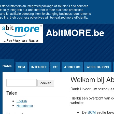
Jump to Content
Offer customers an integrated package of solutions and services
to fully integrate ICT and internet in their business processes
and to facilitate adopting them to changing business requirements
so that their business objectives will be realized more efficiently.
AbitMORE.be
HOME
SCM
INTERNET
ICT
ABOUT US
WERK BIJ ONS
Welkom bij A
ZOEKEN
Dank U voor Uw bezoek a
Talen
Hierbij een overzicht van 
English
website:
Nederlands
De
SCM
sectie beva