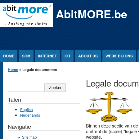
Jump to Content
AbitMORE.be
HOME
SCM
INTERNET
ICT
ABOUT US
WERK BIJ ONS
U bent hier
Home
» Legale documenten
Legale docum
ZOEKEN
Talen
English
Nederlands
Navigatie
Binnen deze sectie van de
omtrent de (saaie) "legale
website.
Site map