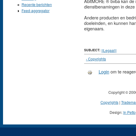
AbitMORE ® bvba kan de r
Recente berichten
dienstbenamingen in deze 
Feed-aggregator
Andere producten en bedrij
doeleinden, en kunnen han
eigenaars.
SUBJECT:
||Legaal||
‹ Copyrights
Login
om te reager
Copyright © 200
Copyrights
|
Tradema
Design:
In Petto