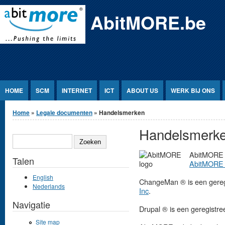
Jump to Content
AbitMORE.be
HOME
SCM
INTERNET
ICT
ABOUT US
WERK BIJ ONS
U bent hier
Home
»
Legale documenten
» Handelsmerken
Handelsmerk
ZOEKEN
AbitMORE ®
Talen
AbitMORE 
English
ChangeMan ® is een gereg
Nederlands
Inc
.
Navigatie
Drupal ® is een geregistr
Site map