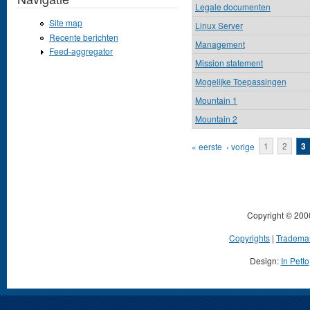
Legale documenten
Site map
Linux Server
Recente berichten
Management
Feed-aggregator
Mission statement
Mogelijke Toepassingen
Mountain 1
Mountain 2
Pagina's
« eerste
‹ vorige
1
2
3
Copyright © 200
Copyrights
|
Tradema
Design:
In Petto