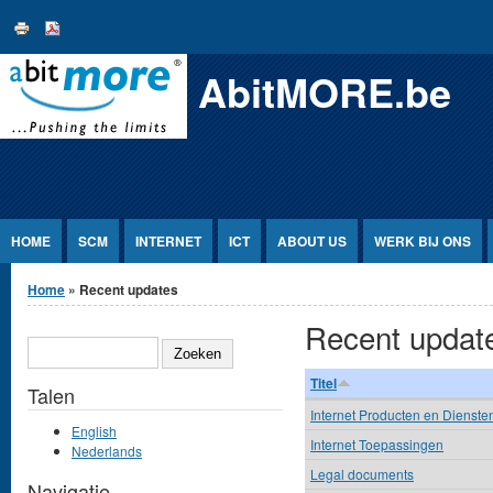
Jump to Content
AbitMORE.be
HOME
SCM
INTERNET
ICT
ABOUT US
WERK BIJ ONS
U bent hier
Home
» Recent updates
Recent updat
ZOEKEN
Titel
Talen
Internet Producten en Dienste
English
Internet Toepassingen
Nederlands
Legal documents
Navigatie